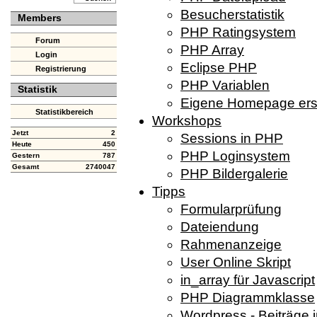
Besucherstatistik
Members
PHP Ratingsystem
Forum
PHP Array
Login
Eclipse PHP
Registrierung
PHP Variablen
Statistik
Eigene Homepage erst
Statistikbereich
Workshops
Jetzt
2
Sessions in PHP
Heute
450
PHP Loginsystem
Gestern
787
Gesamt
2740047
PHP Bildergalerie
Tipps
Formularprüfung
Dateiendung
Rahmenanzeige
User Online Skript
in_array für Javascript
PHP Diagrammklasse
Wordpress - Beiträge 