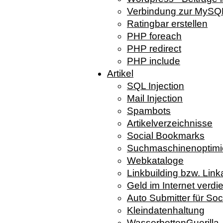
Verbindung zur MySQL
Ratingbar erstellen
PHP foreach
PHP redirect
PHP include
Artikel
SQL Injection
Mail Injection
Spambots
Artikelverzeichnisse
Social Bookmarks
Suchmaschinenoptimi
Webkataloge
Linkbuilding bzw. Lin
Geld im Internet verdi
Auto Submitter für So
Kleindatenhaltung
WasserbettenGuerilla