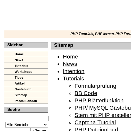
PHP Tutorials
,
PHP lernen
,
PHP For
Sidebar
Sitemap
Home
Home
News
News
Tutorials
Intention
Workshops
Tutorials
Tipps
Artikel
Formularprüfung
Gästebuch
BB Code
Sitemap
PHP Blätterfunktion
Pascal Landau
PHP/ MySQL Gästebuc
Suche
Stern mit PHP erstelle
Captcha Tutorial
PHP Dateiupload