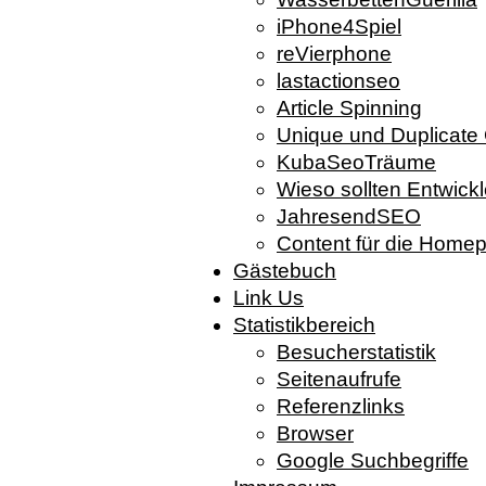
iPhone4Spiel
reVierphone
lastactionseo
Article Spinning
Unique und Duplicate
KubaSeoTräume
Wieso sollten Entwic
JahresendSEO
Content für die Home
Gästebuch
Link Us
Statistikbereich
Besucherstatistik
Seitenaufrufe
Referenzlinks
Browser
Google Suchbegriffe