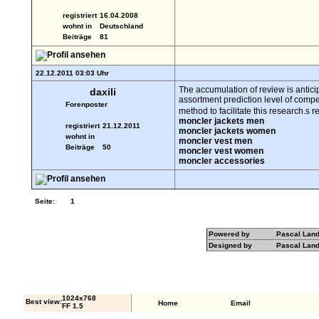
registriert
16.04.2008
wohnt in
Deutschland
Beiträge
81
22.12.2011 03:03 Uhr
The accumulation of review is antici
daxili
assortment prediction level of compet
Forenposter
method to facilitate this research.s
moncler jackets men
registriert
21.12.2011
moncler jackets women
wohnt in
moncler vest men
Beiträge
50
moncler vest women
moncler accessories
Seite:
1
Powered by
Pascal Lan
Designed by
Pascal Lan
1024x768
Best view:
Home
Email
FF 1.5