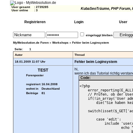
User gesamt
:
2739285
KubaSeoTräume
, PHP Forum, 
User online
:
3
Registrieren
Login
User
eingeloggt bleiben
MyWebsolution.de Foren
»
Workshops
»
Fehler beim Loginsystem
Seite:
1
Autor
Thread
Fehler beim Loginsystem
18.01.2009 11:07 Uhr
hi,
TEST
wenn ich das Tutorial richtig versta
Forenposter
Code:
registriert
16.04.2008
<?php

wohnt in
Deutschland
    error_reporting(E_ALL)
Beiträge
81
    // Prüfen, ob der User
    if(!in_array('User adm
        die("Sie haben kei
    switch(isset($_GET['ac
        case 'edit':

            include 'user/
                    echo "
                         b