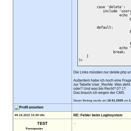
         case 'delete':

            include 'user/
                    echo "
                         b
         default:

                         $
                          
                         f
                    echo "
                 break;

    }

?> 
Die Links müssten nur delete.php un
Außerdem habe ich noch eine Frage
zur Tabelle User_Rechte. Was steht 
oder? Und was bei Recht? 0? 1?
Das brauch ich wegen der CMS.
Dieser Beitrag wurde am
18.01.2009
um
1
RE: Fehler beim Loginsystem
09.10.2011 13:39 Uhr
...
TEST
Forenposter