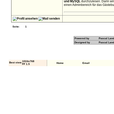
und MySQL
durchzulesen. Darin wir
einen Adminbereich für das Gästebuc
Seite:
1
Powered by
Pascal Lan
Designed by
Pascal Lan
1024x768
Best view:
Home
Email
FF 1.5