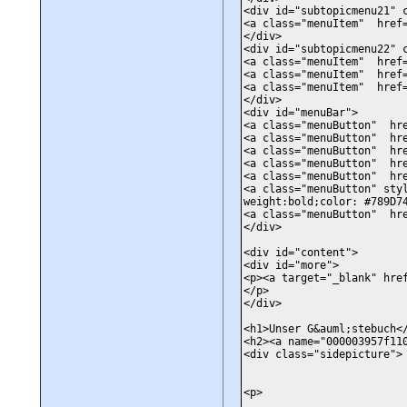
<div id="subtopicmenu21" 
<a class="menuItem" href=
</div>
<div id="subtopicmenu22" 
<a class="menuItem" href=
<a class="menuItem" href=
<a class="menuItem" href=
</div>
<div id="menuBar">
<a class="menuButton" hre
<a class="menuButton" hre
<a class="menuButton" hre
<a class="menuButton" hre
<a class="menuButton" hre
<a class="menuButton" sty
weight:bold;color: #789D7
<a class="menuButton" hre
</div>
<div id="content">
<div id="more">
<p><a target="_blank" hre
</p>
</div>
<h1>Unser G&auml;stebuch<
<h2><a name="000003957f11
<div class="sidepicture">
<p>