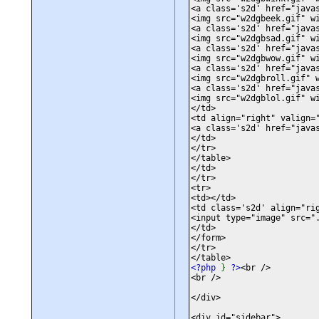
<a class='s2d' href="java
<img src="w2dgbeek.gif" w
<a class='s2d' href="java
<img src="w2dgbsad.gif" w
<a class='s2d' href="java
<img src="w2dgbwow.gif" w
<a class='s2d' href="java
<img src="w2dgbroll.gif" 
<a class='s2d' href="java
<img src="w2dgblol.gif" w
</td>
<td align="right" valign=
<a class='s2d' href="java
</td>
</tr>
</table>
</td>
</tr>
<tr>
<td></td>
<td class='s2d' align="ri
<input type="image" src="
</td>
</form>
</tr>
</table>
<?php
}
?>
<br />
<br />
</div>
<div id="sidebar">