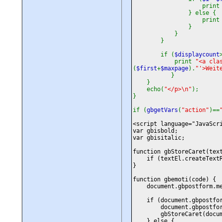
prin
} else {
prin
}
}
}
if (
$displaycount
print
"<a cla
(
$first
+
$maxpage
).
"'>Weit
}
}
echo(
"</p>\n"
);
}
if (
gbgetVars
(
"action"
)==
<script language="JavaScr
var gbisbold;
var gbisitalic;
function gbStoreCaret(tex
if (textEl.createTextRan
}
function gbemoti(code) {
document.gbpostform.mes
if (document.gbpostform.
document.gbpostform.me
gbStoreCaret(document
} else {