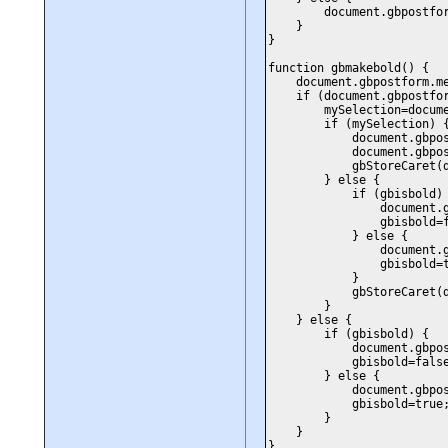
document.gbpostform.me
}
}
function gbmakebold() {
document.gbpostform.mes
if (document.gbpostform.
mySelection=document.g
if (mySelection) 
document.gbpostform.m
document.gbpostform
gbStoreCaret(documen
} else {
if (gbisbold) 
document.gbpostform
gbisbold=fal
} else {
document.gbpostform
gbisbold=tru
}
gbStoreCaret(documen
}
} else {
if (gbisbold) {
document.gbpostform
gbisbold=false
} else {
document.gbpostform
gbisbold=true
}
}
}