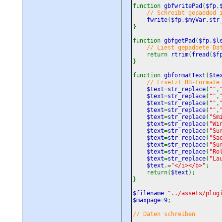
function
gbfwritePad
(
$fp
,
// Schreibt gepadded 
fwrite
(
$fp
,
$myVar
.
str
}
function
gbfgetPad
(
$fp
,
$l
// Liest gepaddete Da
return
rtrim
(
fread
(
$f
}
function
gbformatText
(
$te
// Ersetzt BB-Formate
$text
=
str_replace
(
""
,
$text
=
str_replace
(
""
,
$text
=
str_replace
(
""
,
$text
=
str_replace
(
""
,
$text
=
str_replace
(
"Sm
$text
=
str_replace
(
"Wi
$text
=
str_replace
(
"Su
$text
=
str_replace
(
"Sa
$text
=
str_replace
(
"Su
$text
=
str_replace
(
"Ro
$text
=
str_replace
(
"La
$text
.=
"</i></b>"
;
return(
$text
);
}
$filename
=
"../assets/plug
$maxpage
=
9
;
// Daten schreiben