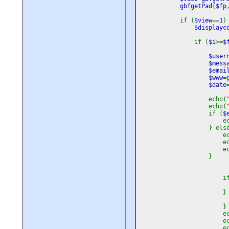
gbfgetPad
(
$fp
if (
$view
==
1
)
$displayc
if (
$i
>=
$
$user
$mess
$emai
$www
=
$date
echo(
echo(
if (
$
echo
} else 
echo
echo
echo
}
if
if 
} else
}
echo
echo
echo