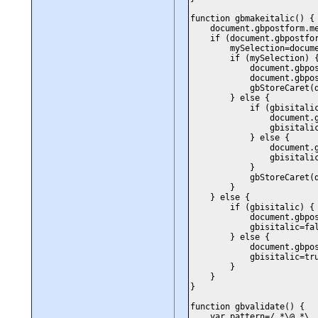
function gbmakeitalic() {
document.gbpostform.mes
if (document.gbpostform.
mySelection=document.g
if (mySelection) 
document.gbpostform.m
document.gbpostform
gbStoreCaret(documen
} else {
if (gbisitalic)
document.gbpostform
gbisitalic=fa
} else {
document.gbpostform
gbisitalic=t
}
gbStoreCaret(documen
}
} else {
if (gbisitalic) {
document.gbpostform
gbisitalic=fals
} else {
document.gbpostform
gbisitalic=tru
}
}
}
function gbvalidate() {
var pattern=/.*\@.*\..