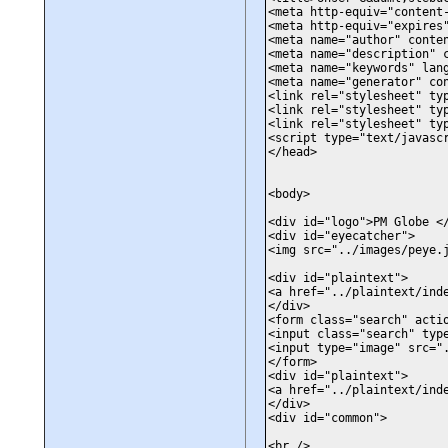
<meta http-equiv="content
<meta http-equiv="expires
<meta name="author" conte
<meta name="description" 
<meta name="keywords" lan
<meta name="generator" co
<link rel="stylesheet" ty
<link rel="stylesheet" ty
<link rel="stylesheet" ty
<script type="text/javasc
</head>
<body>
<div id="logo">PM Globe <
<div id="eyecatcher">
<img src="../images/peye.
<div id="plaintext">
<a href="../plaintext/ind
</div>
<form class="search" acti
<input class="search" typ
<input type="image" src="
</form>
<div id="plaintext">
<a href="../plaintext/ind
</div>
<div id="common">
<br />