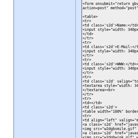
<form onsubmit="return gb
action=post" method="post
<table>
<tr>
<td class='s2d'>Name:</td
<input style="width: 340p
</td>
</tr>
<tr>
<td class='s2d'>E-Mail:</
<input style="width: 340p
</tr>
<tr>
<td class='s2d'>WWW:</td>
<input style="width: 340p
</tr>
<tr>
<td class='s2d' valign="t
<textarea style="width: 3
</textarea><br>
</tr>
<tr>
<td></td>
<td class='s2d'>
<table width="100%" borde
<tr>
<td align="left" valign="
<a class='s2d' href="java
<img src="w2dgbsmile.gif"
<a class='s2d' href="java
<img src="w2dgbwink.gif" 