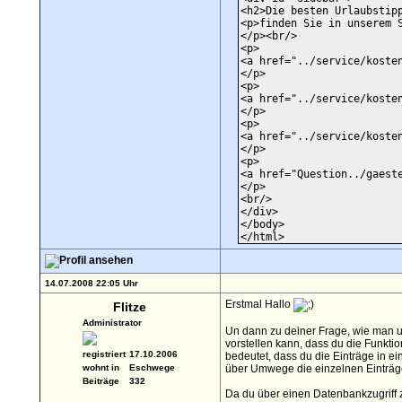
<h2>Die besten Urlaubstip
<p>finden Sie in unserem 
</p><br/>
<p>
<a href="../service/koste
</p>
<p>
<a href="../service/koste
</p>
<p>
<a href="../service/koste
</p>
<p>
<a href="Question../gaest
</p>
<br/>
</div>
</body>
</html>
14.07.2008 22:05 Uhr
Erstmal Hallo
Flitze
Administrator
Un dann zu deiner Frage, wie man un
vorstellen kann, dass du die Funkti
registriert
17.10.2006
bedeutet, dass du die Einträge in ei
wohnt in
Eschwege
über Umwege die einzelnen Einträge 
Beiträge
332
Da du über einen Datenbankzugriff z