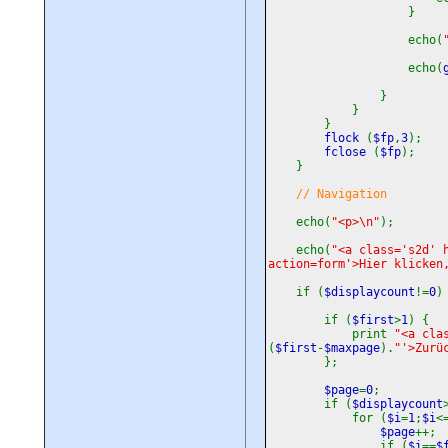
}
echo(
echo(
}
}
}
flock
(
$fp
,
3
);
fclose
(
$fp
);
}
// Navigation
echo(
"<p>\n"
);
echo(
"<a class='s2d' 
action=form'>Hier klicken
if (
$displaycount
!=
0
)
if (
$first
>
1
) {
print
"<a cla
(
$first
-
$maxpage
).
"'>Zurü
};
$page
=
0
;
if (
$displaycount
for (
$i
=
1
;
$i
<
$page
++;
if (
$i
==
$