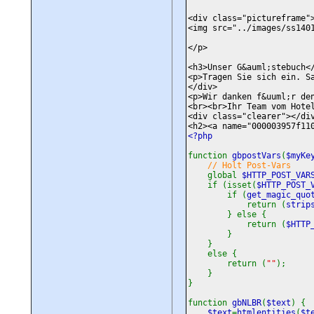
<div class="pictureframe"
<img src="../images/ss140
</p>
<h3>Unser G&auml;stebuch<
<p>Tragen Sie sich ein. S
</div>
<p>Wir danken f&uuml;r de
<br><br>Ihr Team vom Hote
<div class="clearer"></di
<h2><a name="000003957f11
<?php
function
gbpostVars
(
$myKe
// Holt Post-Vars
global
$HTTP_POST_VAR
if (isset(
$HTTP_POST_
if (
get_magic_quo
return (
strip
} else {
return (
$HTTP
}
}
else {
return (
""
);
}
}
function
gbNLBR
(
$text
) {
$text
=
htmlentities
(
$t