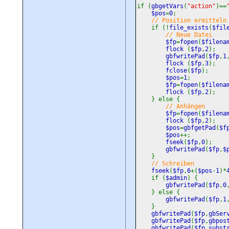
if (
gbgetVars
(
"action"
)==
$pos
=
0
;
// Position ermitteln
if (!
file_exists
(
$fil
// Neue Datei
$fp
=
fopen
(
$filena
flock
(
$fp
,
2
);
gbfwritePad
(
$fp
,
1
flock
(
$fp
,
3
);
fclose
(
$fp
);
$pos
=
1
;
$fp
=
fopen
(
$filena
flock
(
$fp
,
2
);
} else {
// Anhängen
$fp
=
fopen
(
$filena
flock
(
$fp
,
2
);
$pos
=
gbfgetPad
(
$f
$pos
++;
fseek
(
$fp
,
0
);
gbfwritePad
(
$fp
,
$
}
// Schreiben
fseek
(
$fp
,
6
+(
$pos
-
1
)*
if (
$admin
) {
gbfwritePad
(
$fp
,
0
} else {
gbfwritePad
(
$fp
,
1
}
gbfwritePad
(
$fp
,
gbSer
gbfwritePad
(
$fp
,
gbpos
gbfwritePad
(
$fp
,
subst