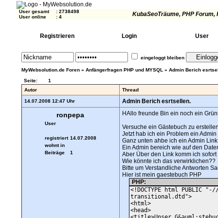
User gesamt
:
2738498
KubaSeoTräume
, PHP Forum, 
User online
:
4
Registrieren
Login
User
eingeloggt bleiben
MyWebsolution.de Foren
»
Anfängerfragen PHP und MYSQL
»
Admin Berich esrtsel
Seite:
1
Autor
Thread
Admin Berich esrtsellen.
14.07.2008 12:47 Uhr
HAllo freunde Bin ein noch ein Grü
ronpepa
User
Versuche ein Gästebuch zu erstellen
Jetzt hab ich ein Problem ein Admin
registriert
14.07.2008
Ganz unten ahbe ich ein Admin Link s
wohnt in
Ein Admin bereich wie auf den Date
Beiträge
1
Aber Über den Link komm ich sofort 
Wie könnte ich das verwirklichen??
Bitte um Verstandliche Antworten S
Hier ist mein gaestebuch PHP
PHP:
<!DOCTYPE html PUBLIC "-/
transitional.dtd">
<html>
<head>
<title>Unser G&auml;stebu