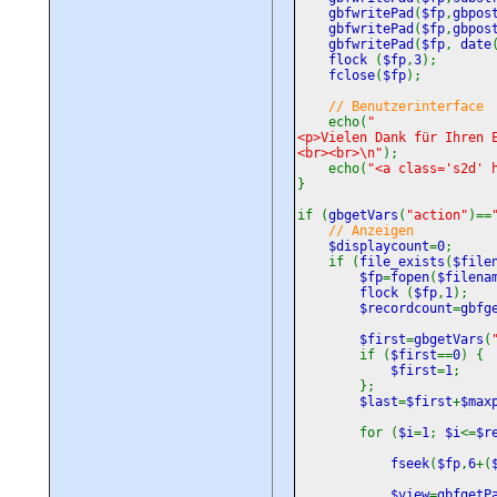
gbfwritePad
(
$fp
,
gbpos
gbfwritePad
(
$fp
,
gbpos
gbfwritePad
(
$fp
,
date
flock
(
$fp
,
3
);
fclose
(
$fp
);
// Benutzerinterface
echo(
"
<p>Vielen Dank für Ihren 
<br><br>\n"
);
echo(
"<a class='s2d' 
}
if (
gbgetVars
(
"action"
)==
// Anzeigen
$displaycount
=
0
;
if (
file_exists
(
$file
$fp
=
fopen
(
$filena
flock
(
$fp
,
1
);
$recordcount
=
gbfg
$first
=
gbgetVars
(
if (
$first
==
0
) {
$first
=
1
;
};
$last
=
$first
+
$max
for (
$i
=
1
;
$i
<=
$r
fseek
(
$fp
,
6
+(
$view
=
gbfgetP