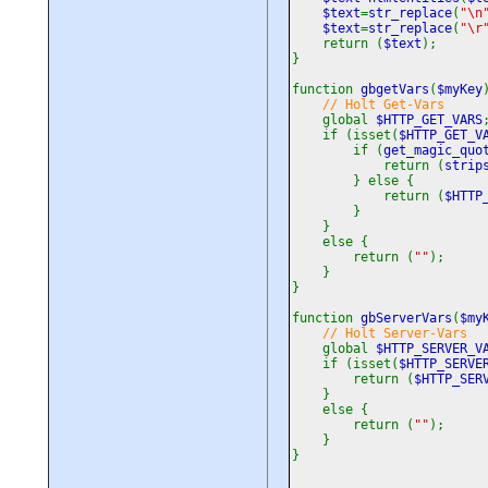
$text
=
str_replace
(
"\n
$text
=
str_replace
(
"\r
return (
$text
);
}
function
gbgetVars
(
$myKey
// Holt Get-Vars
global
$HTTP_GET_VARS
if (isset(
$HTTP_GET_V
if (
get_magic_quo
return (
strip
} else {
return (
$HTTP
}
}
else {
return (
""
);
}
}
function
gbServerVars
(
$my
// Holt Server-Vars
global
$HTTP_SERVER_V
if (isset(
$HTTP_SERVE
return (
$HTTP_SER
}
else {
return (
""
);
}
}