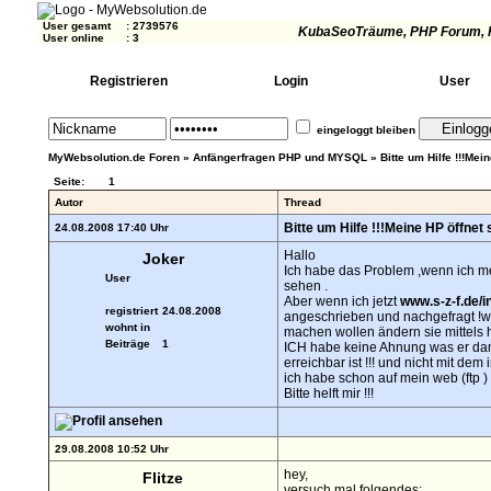
User gesamt
:
2739576
KubaSeoTräume
, PHP Forum, 
User online
:
3
Registrieren
Login
User
eingeloggt bleiben
MyWebsolution.de Foren
»
Anfängerfragen PHP und MYSQL
»
Bitte um Hilfe !!!Mei
Seite:
1
Autor
Thread
Bitte um Hilfe !!!Meine HP öffnet 
24.08.2008 17:40 Uhr
Hallo
Joker
Ich habe das Problem ,wenn ich m
User
sehen .
Aber wenn ich jetzt
www.s-z-f.de/i
registriert
24.08.2008
angeschrieben und nachgefragt !wi
wohnt in
machen wollen ändern sie mittels 
Beiträge
1
ICH habe keine Ahnung was er damit
erreichbar ist !!! und nicht mit de
ich habe schon auf mein web (ftp )
Bitte helft mir !!!
29.08.2008 10:52 Uhr
hey,
Flitze
versuch mal folgendes: