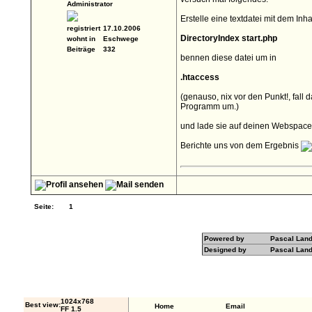
Administrator
Erstelle eine textdatei mit dem Inhal
registriert
17.10.2006
DirectoryIndex start.php
wohnt in
Eschwege
Beiträge
332
bennen diese datei um in
.htaccess
(genauso, nix vor den Punkt!, fall 
Programm um.)
und lade sie auf deinen Webspace
Berichte uns von dem Ergebnis
Seite:
1
Powered by
Pascal Lan
Designed by
Pascal Lan
1024x768
Best view:
Home
Email
FF 1.5