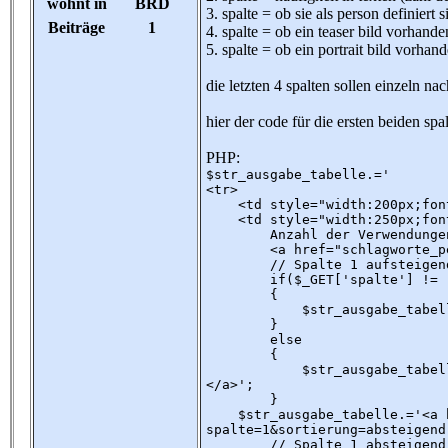
wohnt in
BRD
3. spalte = ob sie als person definiert s
Beiträge
1
4. spalte = ob ein teaser bild vorhanden
5. spalte = ob ein portrait bild vorhand
die letzten 4 spalten sollen einzeln na
hier der code für die ersten beiden spa
PHP:
$str_ausgabe_tabelle.='
<tr>
<td style="width:200px;font-
<td style="width:250px;font
Anzahl der Verwendungen 
<a href="schlagworte_person
// Spalte 1 aufsteigen
if($_GET['spalte'] != '1' 
{
$str_ausgabe_tabelle.='<im
}
else
{
$str_ausgabe_tabelle.='<im
</a>';
}
$str_ausgabe_tabelle.='<a hr
spalte=1&sortierung=absteigend
// Spalte 1 absteigend