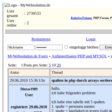
User
:
2739533
gesamt
KubaSeoTräume
, PHP Forum, P
User
:
2
online
Registrieren
Login
eingeloggt bleiben
MyWebsolution.de Foren
»
Anfängerfragen PHP und MYSQL
»
Seite:
1
Posts pro Seite:
5
10
20
Autor
Thread
29.06.2010 15:36 Uhr
spalten in php durch arrays sortier
hallo,
Dintar1989
ich habe folgendes problem:
User
ich habe eine tabelle mit 5 spalten.
1. spalte = personen namen
registriert
29.06.2010
2. spalte = häufigkeit in texten (zahl d