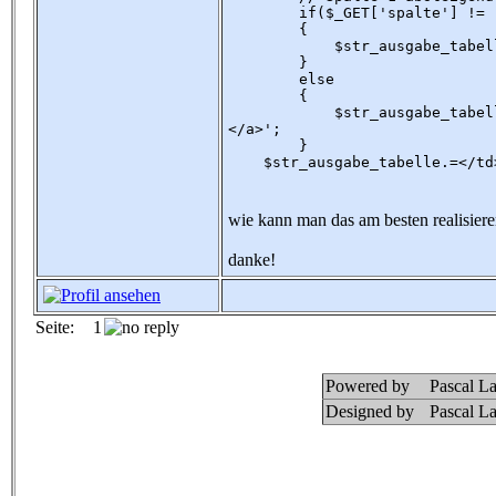
if($_GET['spalte'] != '1' 
{
$str_ausgabe_tabelle.='<i
}
else
{
$str_ausgabe_tabelle.='<im
</a>';
}
$str_ausgabe_tabelle.=</
wie kann man das am besten realisier
danke!
Seite:
1
Powered by
Pascal L
Designed by
Pascal L