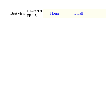
1024x768
Best view:
Home
Email
FF 1.5