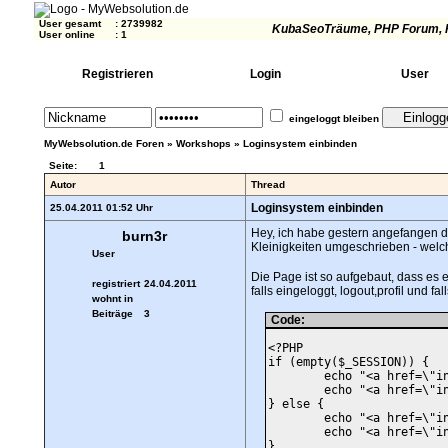
User gesamt
:
2739982
KubaSeoTräume
, PHP Forum, 
User online
:
1
Registrieren
Login
User
eingeloggt bleiben
MyWebsolution.de Foren
»
Workshops
»
Loginsystem einbinden
Seite:
1
Autor
Thread
Loginsystem einbinden
25.04.2011 01:52 Uhr
Hey, ich habe gestern angefangen de
burn3r
Kleinigkeiten umgeschrieben - welc
User
Die Page ist so aufgebaut, dass es e
registriert
24.04.2011
falls eingeloggt, logout,profil und 
wohnt in
Beiträge
3
Code:
<?PHP

if (empty($_SESSION)) {

	echo "<a href=\"index.php?page=login.php\">Login</a>\n"; 

	echo "<a href=\"index.php?page=registrierung.php\">Registrierung</a>\n";

} else {

	echo "<a href=\"index.php?page=logout.php\">Logout</a>\n";

	echo "<a href=\"index.php?page=myprofil.php\">Profil</a>\n";

}
