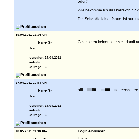
oder?
Wie bekomme ich das korrekt hin? Wä
Die Seite, die ich aufbaue, ist nur In
25.04.2011 12:06 Uhr
Gibt es den keinen, der sich damit 
burn3r
User
registriert
24.04.2011
wohnt in
Beiträge
3
27.04.2011 16:44 Uhr
biiiiiiiiiiiiiiitttttttttttttttttttttttteeeeeeeeee
burn3r
User
registriert
24.04.2011
wohnt in
Beiträge
3
Login einbinden
18.05.2011 11:30 Uhr