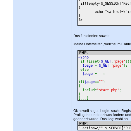
 if(!empty($_SESSION['Rech
{

	echo "<a href=\"index.php?page=admin/user/index.php\">Adminbereich</a>\n";

}

?> 
Das funktioniert soweit...
Meine Unterseiten, welche im Cont
PHP:
<?php
if (isset(
$_GET
[
'page'
])
$page
=
$_GET
[
'page'
];
else
$page
=
''
;
if(
$page
==
""
)
{
include
"start.php"
;
}
[...]
Ok soweit sogut, Login, sowie Regis
Profil gehe und dort was ändere und
geändert wurde. Das liegt wohl an
PHP:
" action=\"".$_SERVER['PH