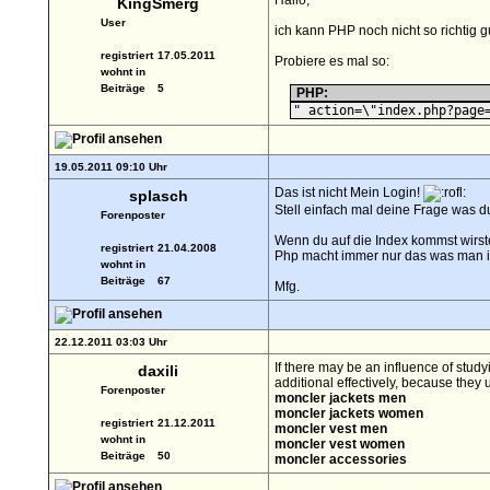
Hallo,
KingSmerg
User
ich kann PHP noch nicht so richtig gu
registriert
17.05.2011
Probiere es mal so:
wohnt in
Beiträge
5
PHP:
" action=\"index.php?page
19.05.2011 09:10 Uhr
Das ist nicht Mein Login!
splasch
Stell einfach mal deine Frage was du
Forenposter
Wenn du auf die Index kommst wirste
registriert
21.04.2008
Php macht immer nur das was man i
wohnt in
Beiträge
67
Mfg.
22.12.2011 03:03 Uhr
If there may be an influence of stud
daxili
additional effectively, because they
Forenposter
moncler jackets men
moncler jackets women
registriert
21.12.2011
moncler vest men
wohnt in
moncler vest women
Beiträge
50
moncler accessories