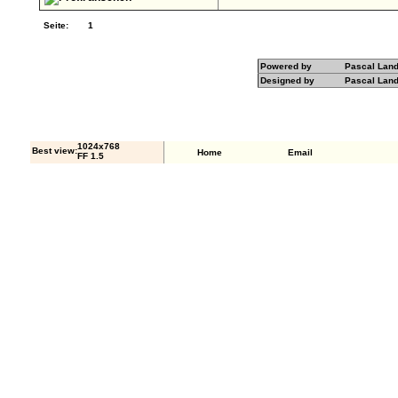
Seite:
1
Powered by
Pascal Lan
Designed by
Pascal Lan
1024x768
Best view:
Home
Email
FF 1.5