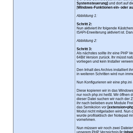
Systemsteuerung]
und dort auf d
[
Windows-Funktionen ein- oder a
Abbildung 1:
Schritt 2:
Nun aktiviert ihr folgende Kästchen
ISAPI-Erweiterung aktiviert ist. Da
Abbildung 2:
Schritt 3:
Als nächstes sollte ihr eine PHP Ve
64Bit Version zurück. Ihr müsst na
vorliegen und kein Installer verwe
Den Inhalt des Archivs installiert i
in weiteren Schritten wird nun im
Nun Konfigurieren wir eine php.in
Diese kopieren wir in das Window
nur noch php.ini heißt. Wir öffnen
dieser Datei suchen wir nach der Z
ihr nach belieben eure Module Fre
das Semikolon vor
[extension=php
Modul nicht mitgeladen wird. Nun d
wurde profilaktisch der Notepad mi
vornehmen.
Nun müssen wir noch zwei Dateien
unserem PHP Verzeichnis
[c:/php/