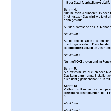
mit der Datei
[c:/php/libmysql.dll]
.
Schritt 4:
Nun müssen wir unseren IIS noch fü
(inetmgr.exe). Das wird wie folgt er
dann gestartet.
Auf der
Startebene
des IIS-Manager
Abbildung 3:
Auf der rechten Seite des Fensters
drei Eingabefeldern. Das oberste 
[c:/php/php5isapi.dll]
an. Als Name
Abbildung 4:
Nun auf
[OK]
klicken und im Fenst
Schritt 5:
Als letztes müsst ihr euch noch M
Das kann ganz normal installiert w
alles richtig gemacht habt, nun m
Schritt 6:
Vielleicht sollten hier noch ein p
[Erweiterte Einstellungen]
den Pfa
6.
Abbildung 5:
Abbildung 6: