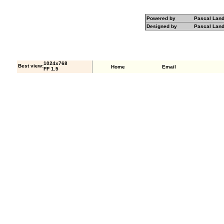
Powered by
Pascal Lan
Designed by
Pascal Lan
1024x768
Best view:
Home
Email
FF 1.5