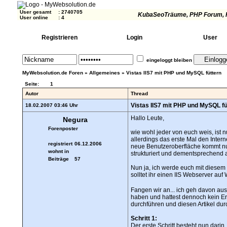
User gesamt
:
2740705
KubaSeoTräume
, PHP Forum, 
User online
:
4
Registrieren
Login
User
eingeloggt bleiben
MyWebsolution.de Foren
»
Allgemeines
»
Vistas IIS7 mit PHP und MySQL füttern
Seite:
1
Autor
Thread
Vistas IIS7 mit PHP und MySQL fü
18.02.2007 03:46 Uhr
Hallo Leute,
Negura
Forenposter
wie wohl jeder von euch weis, ist n
allerdings das erste Mal den Intern
registriert
06.12.2006
neue Benutzeroberfläche kommt nun
wohnt in
strukturiert und dementsprechend 
Beiträge
57
Nun ja, ich werde euch mit diesem B
solltet ihr einen IIS Webserver a
Fangen wir an... ich geh davon aus, 
haben und hattest dennoch kein Erf
durchführen und diesen Artikel dur
Schritt 1:
Der erste Schritt besteht nun dari