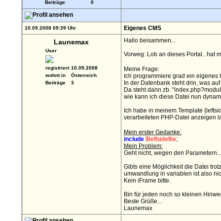
Beiträge
0
Eigenes CMS
10.09.2008 09:39 Uhr
Hallo beisammen...
Launemax
User
Vorweg: Lob an dieses Portal.. hat m
registriert
10.09.2008
Meine Frage:
wohnt in
Österreich
Ich programmiere grad ein eigenes
In der Datenbank steht drin, was auf
Beiträge
3
Da steht dann zb. "index.php?modul
wie kann ich diese Datei nun dynam
Ich habe in meinem Template {leftsid
verarbeiteten PHP-Datei anzeigen l
Mein erster Gedanke:
include
$leftsidefile
;
Mein Problem:
Geht nicht, wegen den Parametern..
Gibts eine Möglichkeit die Datei tr
umwandlung in variablen ist also nic
Kein iFrame bitte.
Bin für jeden noch so kleinen Hinwe
Beste Grüße...
Launemax