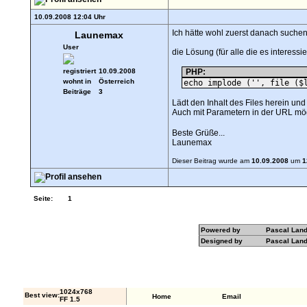
10.09.2008 12:04 Uhr
Ich hätte wohl zuerst danach suchen
Launemax
User
die Lösung (für alle die es interessier
registriert
10.09.2008
PHP:
wohnt in
Österreich
echo implode ('', file ($
Beiträge
3
Lädt den Inhalt des Files herein und
Auch mit Parametern in der URL mö
Beste Grüße...
Launemax
Dieser Beitrag wurde am
10.09.2008
um
1
Seite:
1
Powered by
Pascal Lan
Designed by
Pascal Lan
1024x768
Best view:
Home
Email
FF 1.5