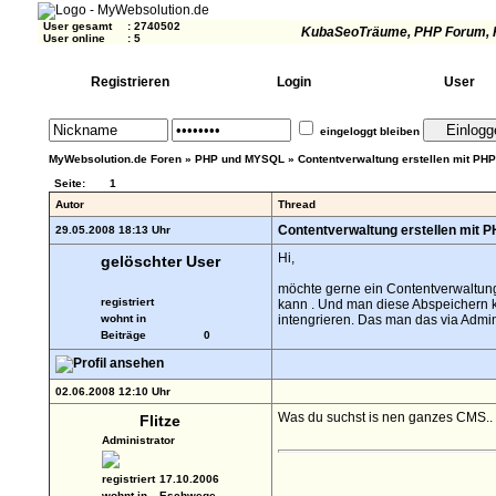
User gesamt
:
2740502
KubaSeoTräume
, PHP Forum, 
User online
:
5
Registrieren
Login
User
eingeloggt bleiben
MyWebsolution.de Foren
»
PHP und MYSQL
»
Contentverwaltung erstellen mit P
Seite:
1
Autor
Thread
Contentverwaltung erstellen mit
29.05.2008 18:13 Uhr
Hi,
gelöschter User
möchte gerne ein Contentverwaltung
registriert
kann . Und man diese Abspeichern 
wohnt in
intengrieren. Das man das via Admi
Beiträge
0
02.06.2008 12:10 Uhr
Was du suchst is nen ganzes CMS.. da
Flitze
Administrator
registriert
17.10.2006
wohnt in
Eschwege