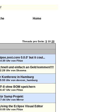
!
che
Home
Threads pro Seite:
5
10
20
pse.zest.core 0.0.0' but it coul...
14:30 Uhr von
Flitze
chnell und einfach an Geld kommen!!!!
22:28 Uhr von
Skooma
r Konferenz in Hamburg
15:55 Uhr von
devcon_hamburg
TF-8 ohne BOM speichern
16:47 Uhr von
Flitze
ür Samp Projekt
17:44 Uhr von
Mirror
 Using the Eclipse Visual Editor
20:09 Uhr von
Flitze