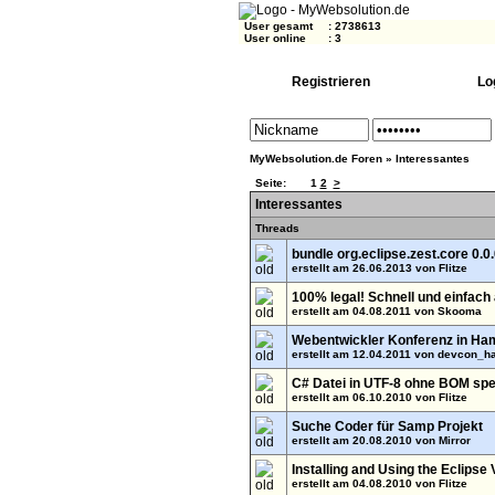
User gesamt
:
2738613
User online
:
3
Registrieren
Lo
MyWebsolution.de Foren
»
Interessantes
Seite:
1
2
>
Interessantes
Threads
bundle org.eclipse.zest.core 0.0.0
erstellt am 26.06.2013 von
Flitze
100% legal! Schnell und einfach
erstellt am 04.08.2011 von
Skooma
Webentwickler Konferenz in Ha
erstellt am 12.04.2011 von
devcon_h
C# Datei in UTF-8 ohne BOM spe
erstellt am 06.10.2010 von
Flitze
Suche Coder für Samp Projekt
erstellt am 20.08.2010 von
Mirror
Installing and Using the Eclipse 
erstellt am 04.08.2010 von
Flitze