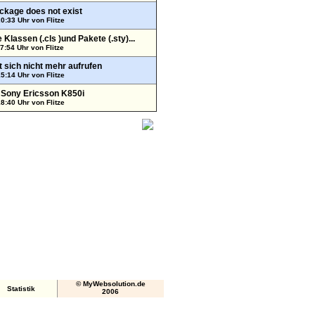
ackage does not exist
20:33 Uhr von
Flitze
 Klassen (.cls )und Pakete (.sty)...
17:54 Uhr von
Flitze
t sich nicht mehr aufrufen
15:14 Uhr von
Flitze
Sony Ericsson K850i
18:40 Uhr von
Flitze
© MyWebsolution.de
Statistik
2006