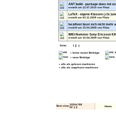
ANT build - package does not ex
erstellt am 12.07.2010 von
Flitze
LaTeX - eigene Klassen (.cls )und
erstellt am 03.11.2009 von
Flitze
localhost lässt sich nicht mehr 
erstellt am 15.04.2009 von
Flitze
IMEI-Nummer Sony Ericsson K8
erstellt am 10.04.2009 von
Flitze
Seite:
1
2
>
» keine neuen Beiträge
» neue Beiträge
»
alle als gelesen markieren
»
alle als ungelesen markieren
1024x768
Best view:
Home
FF 1.5