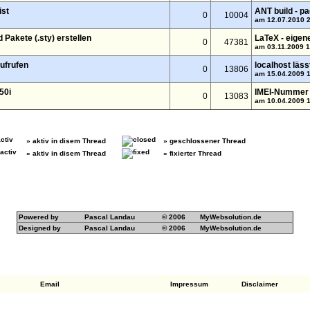
ist
ANT build - p
0
10004
am 12.07.2010 
 Pakete (.sty) erstellen
LaTeX - eigene
0
47381
am 03.11.2009 
aufrufen
localhost läss
0
13806
am 15.04.2009 
50i
IMEI-Nummer 
0
13083
am 10.04.2009 
» aktiv in disem Thread
» geschlossener Thread
» aktiv in disem Thread
» fixierter Thread
Powered by
Pascal Landau
© 2006
MyWebsolution.de
Designed by
Pascal Landau
© 2006
MyWebsolution.de
Email
Impressum
Disclaimer