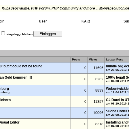
KubaSeoTräume
, PHP Forum, PHP Community and more ... MyWebsolution.de
gin
User
F.A.Q
Su
eingeloggt bleiben
Posts
Views
Letzter Post
' but it could not be found
bundle org.ecli
0
11695
am 26.06.2013 
 an Geld kommen!!!!
100% legal! S
0
6262
am 04.08.2011 
mburg
Webentwickle
0
8839
amburg
am 12.04.2011 
ichern
C# Datei in U
0
11357
am 06.10.2010 
Suche Coder f
0
10096
am 20.08.2010 
Visual Editor
Installing and
0
8318
am 04.08.2010 