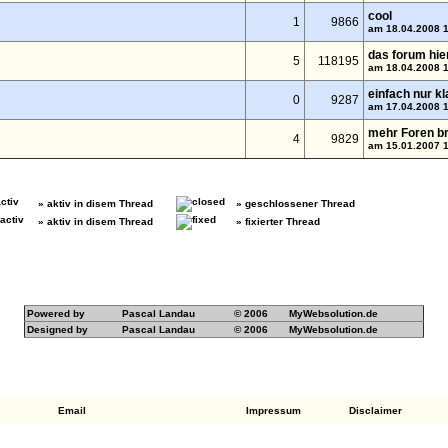
cool
1
9866
am 18.04.2008 
das forum hie
5
118195
am 18.04.2008 
einfach nur kl
0
9287
am 17.04.2008 
mehr Foren br
4
9829
am 15.01.2007 
» aktiv in disem Thread
» geschlossener Thread
» aktiv in disem Thread
» fixierter Thread
Powered by
Pascal Landau
© 2006
MyWebsolution.de
Designed by
Pascal Landau
© 2006
MyWebsolution.de
Email
Impressum
Disclaimer