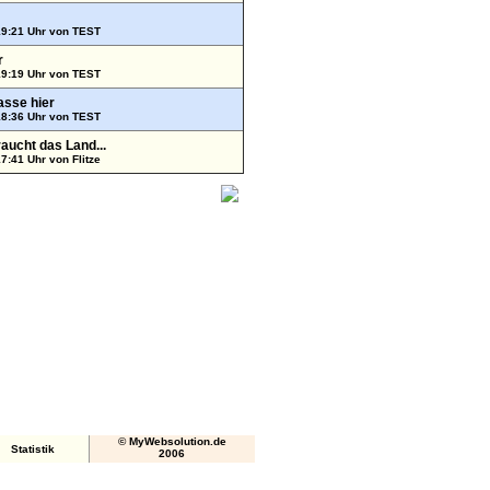
19:21 Uhr von
TEST
r
19:19 Uhr von
TEST
asse hier
18:36 Uhr von
TEST
aucht das Land...
17:41 Uhr von
Flitze
© MyWebsolution.de
Statistik
2006