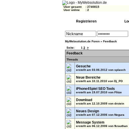
User gesamt
:
2740815
User online
:
2
Registrieren
Lo
MyWebsolution.de Foren
»
Feedback
Seite:
1
2
>
Feedback
Threads
Gesuche
erstellt am 03.06.2012 von
splasch
Neue Bereiche
erstellt am 10.11.2010 von
Dj_PD
iPhone4Spiel SEO Tools
erstellt am 19.07.2010 von
Flitze
Download
erstellt am 12.10.2009 von
drstein
Neues Design
erstellt am 07.12.2006 von
Negura
Message System
erstellt am 06.12.2006 von
fkrauthan