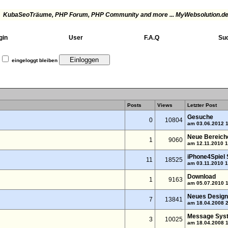
KubaSeoTräume
, PHP Forum, PHP Community and more ... MyWebsolution.de
gin
User
F.A.Q
Su
eingeloggt bleiben
Posts
Views
Letzter Post
Gesuche
0
10804
am 03.06.2012 
Neue Bereich
1
9060
am 12.11.2010 
iPhone4Spiel 
11
18525
am 03.11.2010 
Download
1
9163
am 05.07.2010 
Neues Design
7
13841
am 18.04.2008 
Message Sys
3
10025
am 18.04.2008 