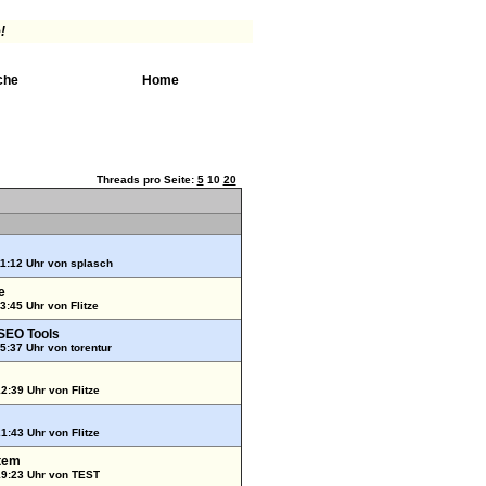
!
che
Home
Threads pro Seite:
5
10
20
11:12 Uhr von
splasch
e
13:45 Uhr von
Flitze
SEO Tools
15:37 Uhr von
torentur
12:39 Uhr von
Flitze
21:43 Uhr von
Flitze
tem
19:23 Uhr von
TEST