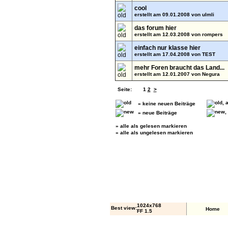
cool
erstellt am 09.01.2008 von
ulmli
das forum hier
erstellt am 12.03.2008 von
rompers
einfach nur klasse hier
erstellt am 17.04.2008 von
TEST
mehr Foren braucht das Land...
erstellt am 12.01.2007 von
Negura
Seite:
1
2
>
» keine neuen Beiträge
» neue Beiträge
»
alle als gelesen markieren
»
alle als ungelesen markieren
1024x768
Best view:
Home
FF 1.5