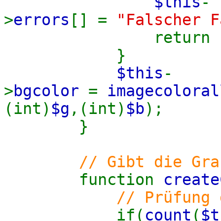
$this
-
>
errors
[] =
"Falscher F
return
}
$this
-
>
bgcolor
=
imagecoloral
(int)
$g
,(int)
$b
);
}
// Gibt die Gra
function
creat
// Prüfung 
if(
count
(
$t