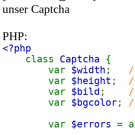
unser Captcha
PHP:
<?php
class
Captcha
{
var
$width
;
/
var
$height
;
/
var
$bild
;
/
var
$bgcolor
;
/
var
$errors
= 