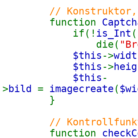
// Konstruktor, ers
function
Captc
if(!
is_Int
(
die(
"Br
$this
->
wid
$this
->
hei
$this
-
>
bild
=
imagecreate
(
$wi
}
// Kontrollfunk
function
checkC