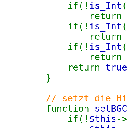
if(!
is_Int
(
return
if(!
is_Int
(
return
if(!
is_Int
(
return
return
true
}
// setzt die Hi
function
setBG
if(!
$this
->