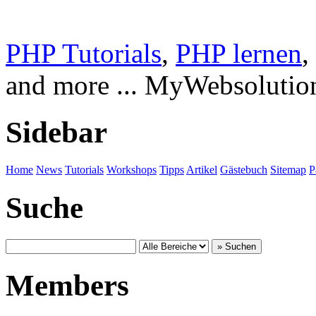
PHP Tutorials
,
PHP lernen
,
and more ... MyWebsolutio
Sidebar
Home
News
Tutorials
Workshops
Tipps
Artikel
Gästebuch
Sitemap
P
Suche
Members