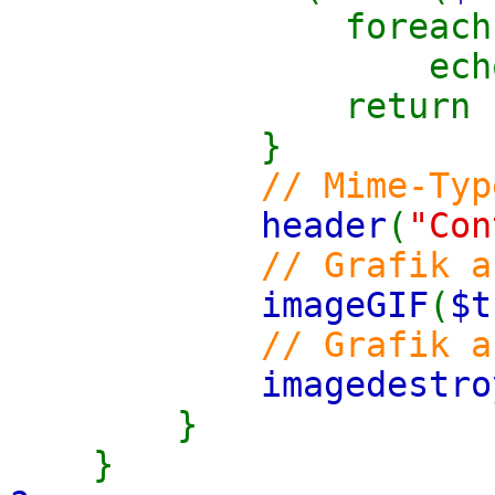
foreach
ech
return
}
// Mime-Typ
header
(
"Con
// Grafik a
imageGIF
(
$t
// Grafik a
imagedestro
}
}