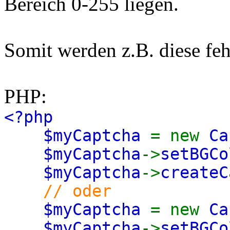
Bereich 0-255 liegen.
Somit werden z.B. diese feh
PHP:
<?php
$myCaptcha
= new
Ca
$myCaptcha
->
setBGCo
$myCaptcha
->
createC
// oder
$myCaptcha
= new
Ca
$myCaptcha
->
setBGCo