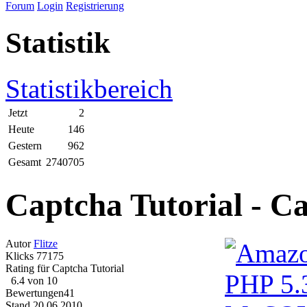
Forum
Login
Registrierung
Statistik
Statistikbereich
Jetzt
2
Heute
146
Gestern
962
Gesamt
2740705
Captcha Tutorial - C
Autor
Flitze
Klicks
77175
Rating für
Captcha Tutorial
6.4
von
10
Bewertungen
41
Stand
20.06.2010