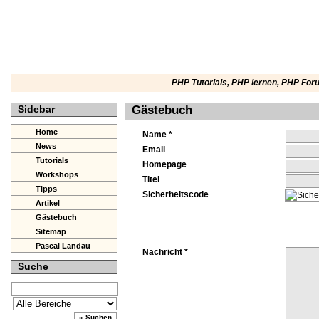
PHP Tutorials
,
PHP lernen
,
PHP For
Sidebar
Gästebuch
Home
Name *
News
Email
Tutorials
Homepage
Workshops
Titel
Tipps
Sicherheitscode
Artikel
Gästebuch
Sitemap
Pascal Landau
Nachricht *
Suche