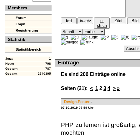
Members
Forum
fett
kursiv
u-
Zitat
Bild
Login
strich
Registrierung
Statistik
Statistikbereich
Jetzt
1
Einträge
Heute
798
Gestern
787
Es sind 206 Einträge online
Gesamt
2740395
Seiten (21):
<
1
2
3
4
>
»
Design-Poster
-
07.10.2019 07:59 Uhr
PHP zu lernen ist großartig,
möchten