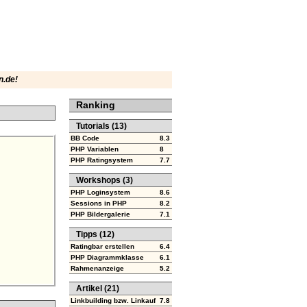
n.de!
Ranking
Tutorials
(13)
BB Code
8.3
PHP Variablen
8
PHP Ratingsystem
7.7
Workshops
(3)
PHP Loginsystem
8.6
Sessions in PHP
8.2
PHP Bildergalerie
7.1
Tipps
(12)
Ratingbar erstellen
6.4
PHP Diagrammklasse
6.1
Rahmenanzeige
5.2
Artikel
(21)
Linkbuilding bzw. Linkaufbau
7.8