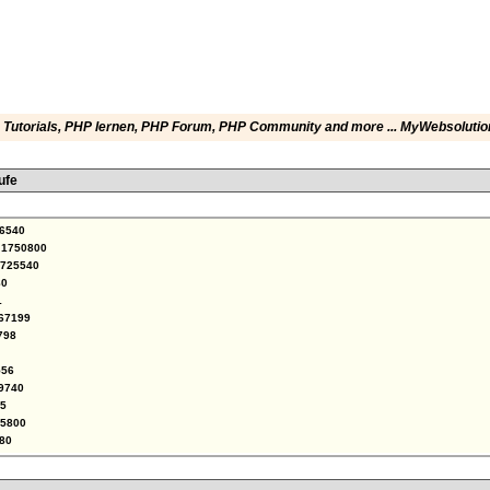
Tutorials
,
PHP lernen
,
PHP Forum
,
PHP Community
and more ... MyWebsolutio
ufe
6540
1750800
725540
80
1
67199
798
56
9740
5
5800
80