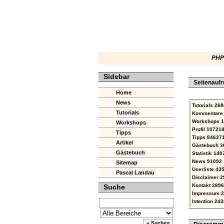
PHP 
Sidebar
Seitenaufr
Home
News
Tutorials
268
Tutorials
Kommentare
Workshops
1
Workshops
Profil
10721
Tipps
Tipps
84637
Artikel
Gästebuch
3
Gästebuch
Statistik
140
News
91092
Sitemap
Userliste
435
Pascal Landau
Disclaimer
2
Kontakt
2896
Suche
Impressum
2
Intention
243