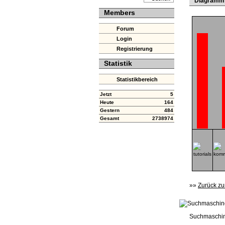
Diagramm
Members
Forum
Login
Registrierung
Statistik
Statistikbereich
Jetzt
5
Heute
164
Gestern
484
Gesamt
2738974
»»
Zurück zu
Suchmaschin