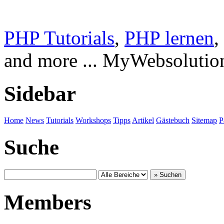
PHP Tutorials
,
PHP lernen
,
and more ... MyWebsolutio
Sidebar
Home
News
Tutorials
Workshops
Tipps
Artikel
Gästebuch
Sitemap
P
Suche
Members