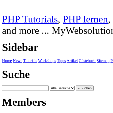
PHP Tutorials
,
PHP lernen
,
and more ... MyWebsolutio
Sidebar
Home
News
Tutorials
Workshops
Tipps
Artikel
Gästebuch
Sitemap
P
Suche
Members