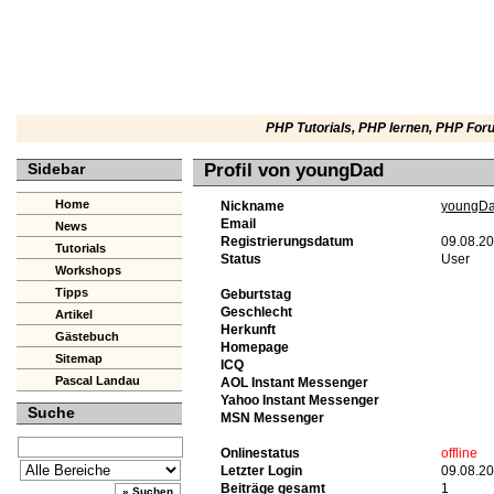
PHP Tutorials
,
PHP lernen
,
PHP For
Sidebar
Profil von youngDad
Home
Nickname
youngD
Email
News
Registrierungsdatum
09.08.2
Tutorials
Status
User
Workshops
Tipps
Geburtstag
Geschlecht
Artikel
Herkunft
Gästebuch
Homepage
Sitemap
ICQ
Pascal Landau
AOL Instant Messenger
Yahoo Instant Messenger
Suche
MSN Messenger
Onlinestatus
offline
Letzter Login
09.08.20
Beiträge gesamt
1