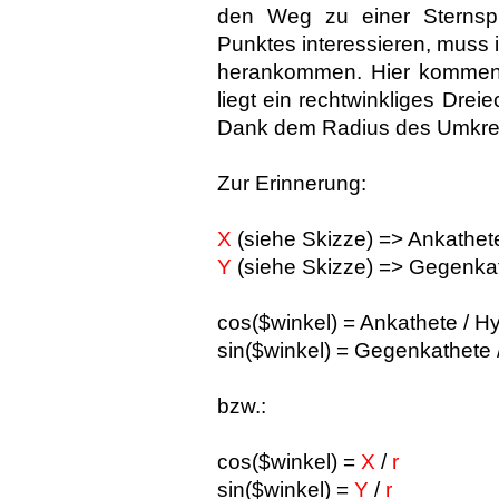
den Weg zu einer Sternspi
Punktes interessieren, muss 
herankommen. Hier kommen 
liegt ein rechtwinkliges Dre
Dank dem Radius des Umkre
Zur Erinnerung:
X
(siehe Skizze) => Ankathet
Y
(siehe Skizze) => Gegenka
cos($winkel) = Ankathete / 
sin($winkel) = Gegenkathete
bzw.:
cos($winkel) =
X
/
r
sin($winkel) =
Y
/
r