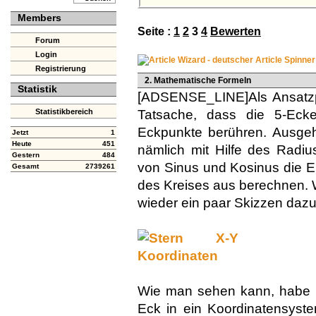
Members
Seite :
1
2
3
4
Bewerten
Forum
Login
Registrierung
2. Mathematische Formeln
Statistik
[ADSENSE_LINE]Als Ansatzp
Statistikbereich
Tatsache, dass die 5-Eck
Eckpunkte berühren. Ausge
Jetzt
1
Heute
451
nämlich mit Hilfe des Radi
Gestern
484
von Sinus und Kosinus die E
Gesamt
2739261
des Kreises aus berechnen. We
wieder ein paar Skizzen dazu 
Wie man sehen kann, habe i
Eck in ein Koordinatensyst