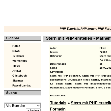
PHP Tutorials
,
PHP lernen
,
PHP For
Sidebar
Stern mit PHP erstellen - Mathe
Home
Autor
Flitze
News
Klicks
72982
Tutorials
Rating für
Stern mit
7.3
von
1
Workshops
Bewertungen
38
Tipps
Stand
19.06.20
Artikel
Keywords:
Gästebuch
Stern mit PHP zeichnen, Stern mit PHP erzeugen
geometrische Grundlagen eines Sterns, mathem
Sitemap
für einen Stern, Stern mit imagefilledpolyg
Pascal Landau
Mathematik, Mathematische Formeln, Stern, 5 ecki
Suche
Breadcrumb:
Tutorials
»
Stern mit PHP erstell
Formeln